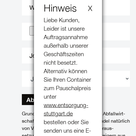
Hinweis
X
Weitere Anlage (2)
Liebe Kunden,
Leider ist unsere
Auftragsannahme
außerhalb unserer
Geschäftszeiten
Job
*
nicht besetzt.
Alternativ können
Sie Ihren Container
zum Pauschalpreis
unter
Absenden
www.entsorgung-
stuttgart.de
Grundsätzlich sind Kenntnisse in der Abfall­wirt­
schaft und im Schrott- und Metall­handel natürlich
bestellen oder Sie
von Vorteil, aber keine unbedingte Voraus­
senden uns eine E-
setzung. Gerne bringen wir Querein­steigern aus