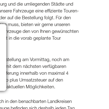
gsburg und die umliegenden Städte und
nsere Fahrzeuge eine effiziente Touren­
r auf die Bestellung folgt. Für den
ehen muss, bieten wir gerne unseren
er Fahrzeuge den von Ihnen gewünschten
nicht in die vorab geplante Tour
i Bestellung am Vormittag, noch am
uell mit dem nächsten verfügbaren
e Lieferung innerhalb von maximal 4
Euro plus Umsatz­steuer auf den
ie aktuellen Möglich­keiten.
uch in den benach­barten Landkreisen
euge befinden sich deshalb jeden Tag