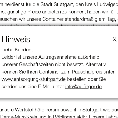
tai­ner­dienst für die Stadt Stuttgart, den Kreis Ludwi
t günstige Preise anbieten zu können, haben wir für u
tauschen wir unsere Container standardmäßig am Tag, de
ingend einen Container brauchen und es mal schnell g
ss-Service an! Beim Express-Service holt eines unser
Hinweis
X
bringt ihn individuell zu Ihnen. Meistens lässt sich das 
rt getrennt zu Ihnen.
Liebe Kunden,
Leider ist unsere Auftragsannahme außerhalb
unserer Geschäftszeiten nicht besetzt. Alternativ
von 30 Euro plus Umsatz­steuer fährt ein Fahrzeug, be
können Sie Ihren Container zum Pauschalpreis unter
xtrem eilig hat, dem bringen wir den Container individ
www.entsorgung-stuttgart.de
bestellen oder Sie
e und der Position Ihrer Baustelle garantieren wir ein
senden uns eine E-Mail unter
info@aulfinger.de
.
rvice berechnen wir Ihnen einen Aufschlag von nur 50 
an! Unsere Disposition gibt Ihnen gerne Auskunft über d
m unsere Wertstoffhöfe herum sowohl in Stuttgart wie a
Rems-Murr-Kreis und in Böblingen aktiv. Unsere Fahrz