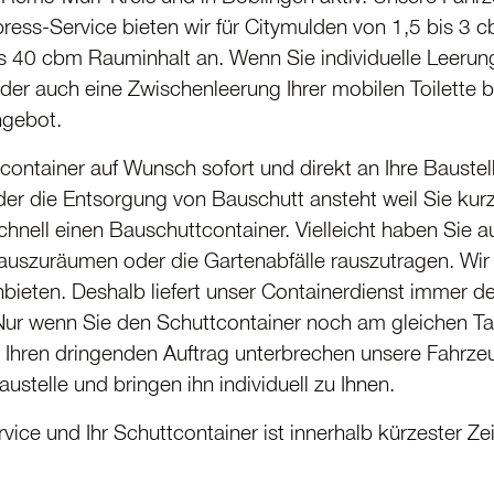
press-Service bieten wir für Citymulden von 1,5 bis 3
bis 40 cbm Rauminhalt an. Wenn Sie indivi­duelle Leerun
 oder auch eine Zwischen­leerung Ihrer mobilen Toilette
Angebot.
con­tainer auf Wunsch sofort und direkt an Ihre Baustel
er die Entsorgung von Bauschutt ansteht weil Sie kur
hnell einen Bauschutt­con­tainer. Vielleicht haben Sie au
auszuräumen oder die Garten­abfälle rauszu­tragen. Wir
anbieten. Deshalb liefert unser Contai­ner­dienst immer d
Nur wenn Sie den Schutt­con­tainer noch am gleichen T
 Ihren dringenden Auftrag unterbrechen unsere Fahrzeug
austelle und bringen ihn individuell zu Ihnen.
ce und Ihr Schutt­con­tainer ist innerhalb kürzester Zeit