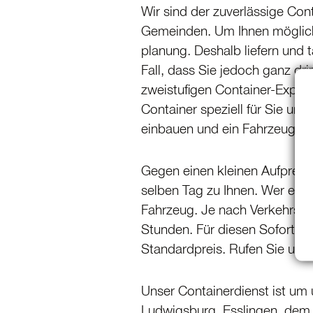
Wir sind der zuverlässige Con
Gemeinden. Um Ihnen möglichs
planung. Deshalb liefern und 
Fall, dass Sie jedoch ganz dr
zweistufigen Container-Expre
Container speziell für Sie und 
einbauen und ein Fahrzeug fäh
Gegen einen kleinen Aufpreis 
selben Tag zu Ihnen. Wer es e
Fahrzeug. Je nach Verkehrslag
Stunden. Für diesen Sofort-Se
Standardpreis. Rufen Sie uns 
Unser Contai­ner­dienst ist u
Ludwigsburg, Esslingen, dem 