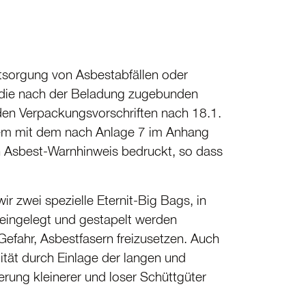
sorgung von Asbest­ab­fällen oder
, die nach der Beladung zugebunden
n Verpackungs­vor­schriften nach 18.1.
dem mit dem nach Anlage 7 im Anhang
n Asbest-Warnhinweis bedruckt, so dass
r zwei spezielle Eternit-Big Bags, in
 eingelegt und gestapelt werden
efahr, Asbest­fasern freizu­setzen. Auch
lität durch Einlage der langen und
gerung kleinerer und loser Schüttgüter