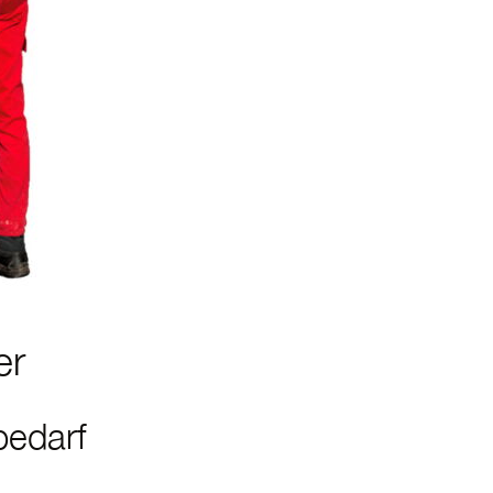
er
bedarf