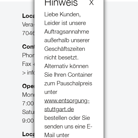
Hinweis
X
Liebe Kunden,
Location Feuerbach
Leider ist unsere
Vera-Vollmer-Str. 5
Auftragsannahme
70469 Stuttgart-Feuerbach
außerhalb unserer
Contact
Geschäftszeiten
Phone +49 711. 85 86 87
nicht besetzt.
Fax +49 711. 81 32 78
Alternativ können
> info@aulfinger.de
Sie Ihren Container
zum Pauschalpreis
Opening times
unter
Monday - Friday
www.entsorgung-
7:00 AM - 17:00 PM
stuttgart.de
Saturday
bestellen oder Sie
9:00 AM - 13:00 PM
senden uns eine E-
Location Möglingen
Mail unter